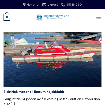
Skip
Her er vi
e-post
951 16 060
to
content
0
Elektrisk motor til Bærum Kajakklubb
I august fikk vi gleden av å levere og sette i drift en ePropulsion
X-12 [...]