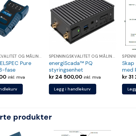
Legg
Legg
til
til
ønskeliste
ønskeliste
SPENNINGSKVALITET OG MÅLING FOR NETTSELSKAP
SPENNINGSKVALITET OG MÅLING FOR NETTSELSKAP
 ELSPEC Pure
energiScada™ PQ
Skap 
3-fase
styringsenhet
med 
,00
kr
24 500,00
kr
31 
inkl. mva
inkl. mva
andlekurv
Legg i handlekurv
Leg
rte produkter