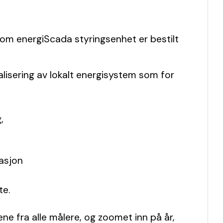
om energiScada styringsenhet er bestilt
isering av lokalt energisystem som for
,
tasjon
te.
e fra alle målere, og zoomet inn på år,