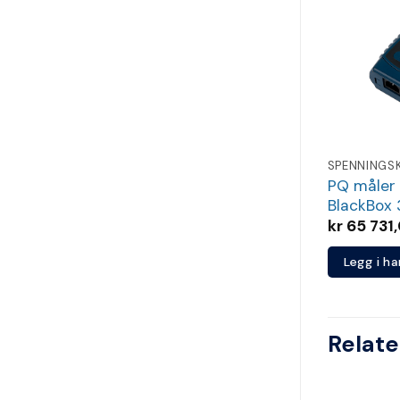
PQ måler
BlackBox 
kr
65 731
Legg i h
Relate