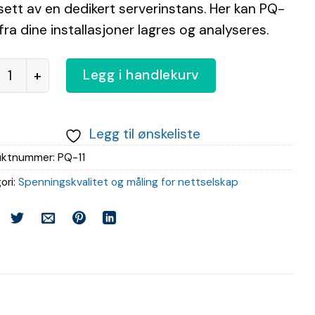
ett av en dedikert serverinstans. Her kan PQ-
r fra dine installasjoner lagres og analyseres.
giScada™ kundeweb PQ grunnpakke antall
Legg i handlekurv
Legg til ønskeliste
uktnummer:
PQ-11
ori:
Spenningskvalitet og måling for nettselskap