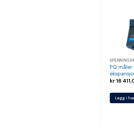
PQ måler
ekspansj
kr
16 411,
Legg i h