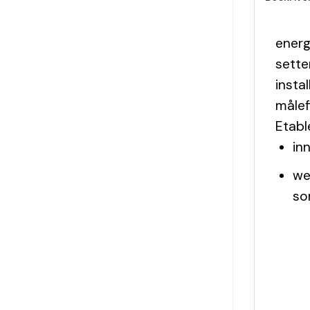
energ
sette
insta
målef
Etabl
in
we
so