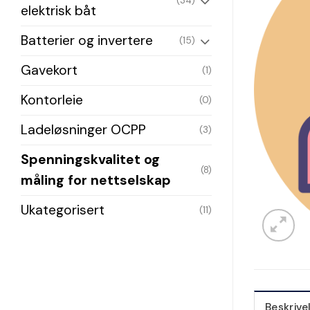
(34)
elektrisk båt
Batterier og invertere
(15)
Gavekort
(1)
Kontorleie
(0)
Ladeløsninger OCPP
(3)
Spenningskvalitet og
(8)
måling for nettselskap
Ukategorisert
(11)
Beskrive