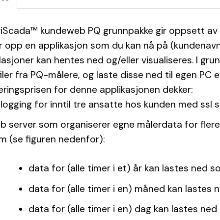
iScada™ kundeweb PQ grunnpakke gir oppsett av en
r opp en applikasjon som du kan nå på (kundenavn).
llasjoner kan hentes ned og/eller visualiseres. I gr
iler fra PQ-målere, og laste disse ned til egen PC el
eringsprisen for denne applikasjonen dekker:
nlogging for inntil tre ansatte hos kunden med ssl s
b server som organiserer egne målerdata for flere
m (se figuren nedenfor):
data for (alle timer i et) år kan lastes ned s
data for (alle timer i en) måned kan lastes 
data for (alle timer i en) dag kan lastes ned