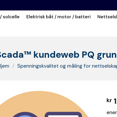
/ solcelle
Elektrisk båt / motor / batteri
Nettsels
Scada™ kundeweb PQ gru
Hjem
/
Spenningskvalitet og måling for nettselska
1
kr
ener
Legg