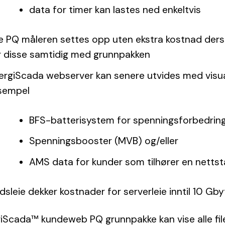
data for timer kan lastes ned enkeltvis
le PQ måleren settes opp uten ekstra kostnad ders
r disse samtidig med grunnpakken
ergiScada webserver kan senere utvides med visual
sempel
BFS-batterisystem for spenningsforbedring
Spenningsbooster (MVB) og/eller
AMS data for kunder som tilhører en netts
sleie dekker kostnader for serverleie inntil 10 Gby
iScada™ kundeweb PQ grunnpakke kan vise alle filen