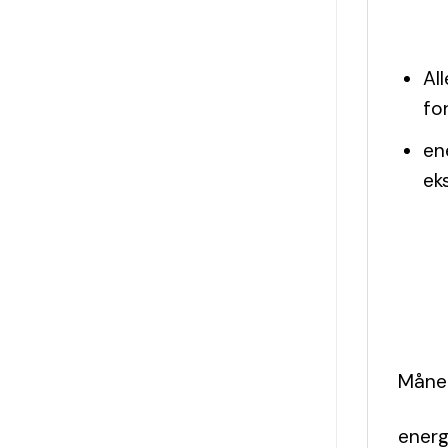
Al
fo
en
ek
Måned
energ