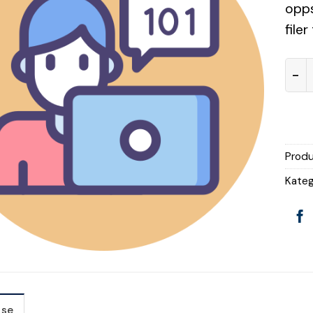
opps
til
ønskeliste
file
ener
Prod
Kateg
lse