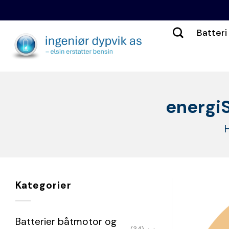
Skip
to
Batteri 
content
energi
Kategorier
Batterier båtmotor og