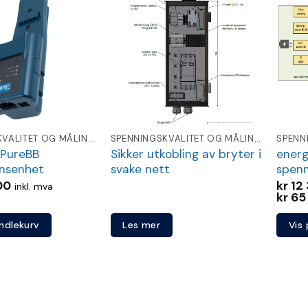
Legg
Legg
til
til
ønskeliste
ønskeliste
SPENNINGSKVALITET OG MÅLING FOR NETTSELSKAP
SPENNINGSKVALITET OG MÅLING FOR NETTSELSKAP
 PureBB
Sikker utkobling av bryter i
ener
onsenhet
svake nett
spenn
00
kr
12 
inkl. mva
kr
65 
andlekurv
Les mer
Vis