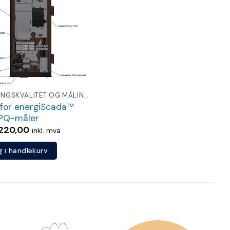
Legg
til
ønskeliste
SPENNINGSKVALITET OG MÅLING FOR NETTSELSKAP
for energiScada™
PQ-måler
220,00
inkl. mva
g i handlekurv