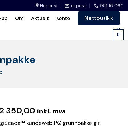
Her er vi
e-post
951 16 060
Nettbutikk
kap
Om
Aktuelt
Konto
0
nnpakke
p
2 350,00
inkl. mva
giScada™ kundeweb PQ grunnpakke gir