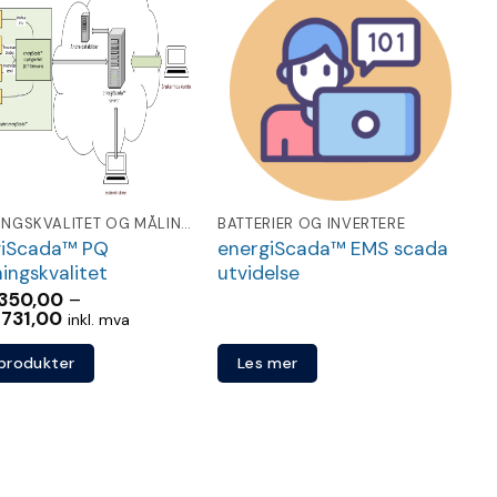
Legg
Legg
til
til
ønskeliste
ønskeliste
SPENNINGSKVALITET OG MÅLING FOR NETTSELSKAP
BATTERIER OG INVERTERE
giScada™ PQ
energiScada™ EMS scada
ingskvalitet
utvidelse
350,00
–
Prisområde:
731,00
inkl. mva
kr 12
350,00
 produkter
Les mer
til
kr 65
731,00