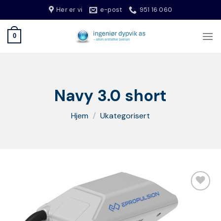
Skip
Her er vi
e-post
951 16 060
to
content
0
Navy 3.0 short
Hjem
/
Ukategorisert
Legg
til