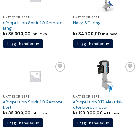
Legg til
Legg til
ønskeliste
ønskeliste
UKATEGORISERT
UKATEGORISERT
ePropulsion Spirit 1.0 Remote –
Navy 3.0 long
lang
kr
35 300,00
kr
34 700,00
inkl. mva
inkl. mva
Legg i handlekurv
Legg i handlekurv
Legg til
Legg til
ønskeliste
ønskeliste
UKATEGORISERT
UKATEGORISERT
ePropulsion Spirit 1.0 Remote –
ePropulsion X12 elektrisk
kort
utenbordsmotor
kr
35 300,00
kr
129 000,00
inkl. mva
inkl. mva
Legg i handlekurv
Legg i handlekurv