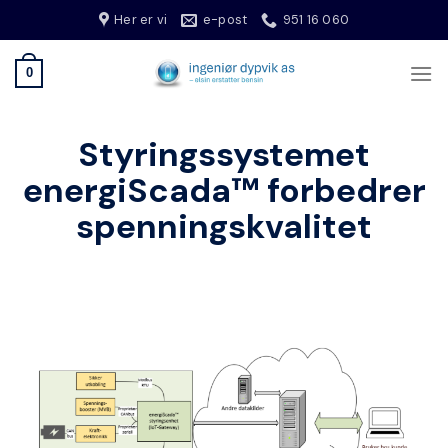
Skip
Her er vi
e-post
951 16 060
to
content
0
Styringssystemet
energiScada™ forbedrer
spenningskvalitet