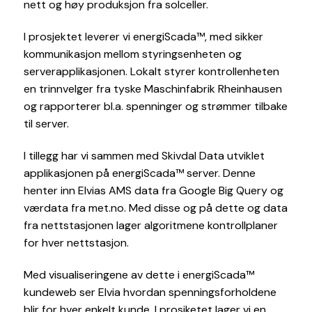
nett og høy produksjon fra solceller.
I prosjektet leverer vi energiScada™, med sikker
kommunikasjon mellom styringsenheten og
serverapplikasjonen. Lokalt styrer kontrollenheten
en trinnvelger fra tyske Maschinfabrik Rheinhausen
og rapporterer bl.a. spenninger og strømmer tilbake
til server.
I tillegg har vi sammen med Skivdal Data utviklet
applikasjonen på energiScada™ server. Denne
henter inn Elvias AMS data fra Google Big Query og
værdata fra met.no. Med disse og på dette og data
fra nettstasjonen lager algoritmene kontrollplaner
for hver nettstasjon.
Med visualiseringene av dette i energiScada™
kundeweb ser Elvia hvordan spenningsforholdene
blir for hver enkelt kunde. I prosjketet lager vi en